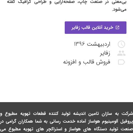
بی‌معنی در صنعت چاپ، صفحه‌آرایی و طراحی گرافیک گفته
می‌شود.
خرید آنلاین قالب زفایر
open_in_new
اردبیهشت 1396
schedule
زفایر
group
فروش قالب و افزونه
label_outline
شرکت به سازان تامین اندیشه تولید کننده قطعات تهویه مطبوع و
پروفیل آلومینیوم هواساز آماده خدمت رسانی به شما همکاران گرامی در
صنعت تولید دستگاه های هواساز و استراکچر های تهویه مطبوع می