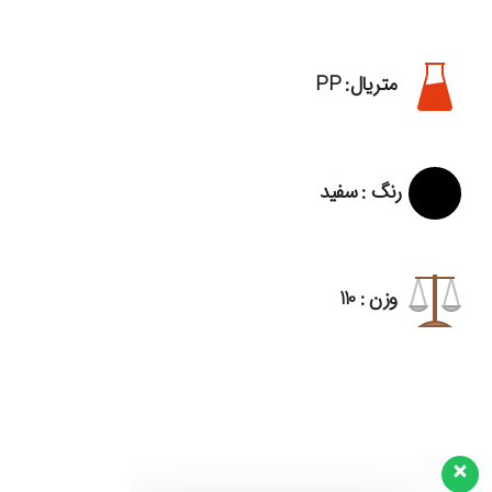
متریال: PP
رنگ : سفید
وزن : 110