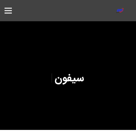
سیفو
|